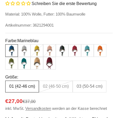
Schreiben Sie die erste Bewertung
Material: 100% Wolle, Futter: 100% Baumwolle
Artikelnummer: 3621294001
Farbe:
Marineblau
Marineblau
Grau
Curry
Rose
Anthrazit
Bordeaux
Lagoon
Orange
Olive
Pacific
Karamell
Cassis
Größe:
01 (42-46 cm)
02 (46-50 cm)
03 (50-54 cm)
Angebot
€27,00
Regulärer Preis
€37,00
inkl. MwSt.
Versandkosten
werden an der Kasse berechnet