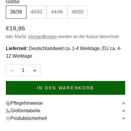
Größe:
36/38
40/42
44/46
48/50
Angebot
€19,95
inkl. MwSt.
Versandkosten
werden an der Kasse berechnet
Lieferzeit:
Deutschlandweit ca. 1-4 Werktage, EU ca. 4-
12 Werktage
Anzahl verringern
Anzahl erhöhen
IN DEN WARENKORB
Pflegehinweise
Größentabelle
Produktsicherheit