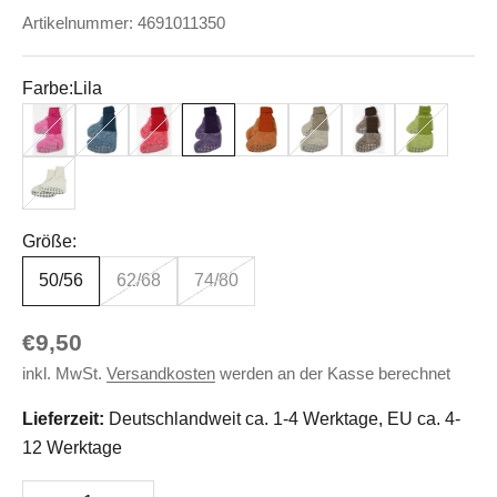
Artikelnummer: 4691011350
Farbe:
Lila
Pink
Marineblau
Rot
Lila
Orange
Latte Macchiato
Braun
Grün
Natur
Größe:
50/56
62/68
74/80
Angebot
€9,50
inkl. MwSt.
Versandkosten
werden an der Kasse berechnet
Lieferzeit:
Deutschlandweit ca. 1-4 Werktage, EU ca. 4-
12 Werktage
Anzahl verringern
Anzahl erhöhen