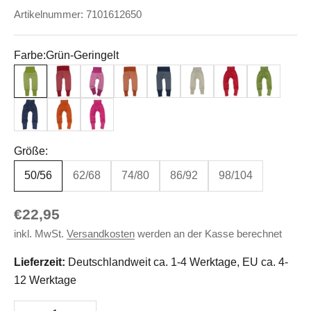
Artikelnummer: 7101612650
Farbe:
Grün-Geringelt
Grün-Geringelt
Rot-Geringelt
Pink-Geringelt
Orange-Geringelt
Marine-Geringelt
Natur
Rot
Grün
Marineblau
Orange
Pink
Größe:
50/56
62/68
74/80
86/92
98/104
Angebot
€22,95
inkl. MwSt.
Versandkosten
werden an der Kasse berechnet
Lieferzeit:
Deutschlandweit ca. 1-4 Werktage, EU ca. 4-
12 Werktage
Anzahl verringern
Anzahl erhöhen