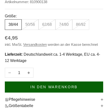
Artikelnummer: 810900138
Größe:
38/44
50/56
62/68
74/80
86/92
Angebot
€4,95
inkl. MwSt.
Versandkosten
werden an der Kasse berechnet
Lieferzeit:
Deutschlandweit ca. 1-4 Werktage, EU ca. 4-
12 Werktage
Anzahl verringern
Anzahl erhöhen
IN DEN WARENKORB
Pflegehinweise
Größentabelle