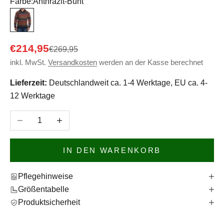
Farbe:
Anthrazit-Bunt
Anthrazit-Bunt
Angebot
€214,95
Regulärer Preis
€269,95
inkl. MwSt.
Versandkosten
werden an der Kasse berechnet
Lieferzeit:
Deutschlandweit ca. 1-4 Werktage, EU ca. 4-
12 Werktage
Anzahl verringern
Anzahl erhöhen
IN DEN WARENKORB
Pflegehinweise
Größentabelle
Produktsicherheit