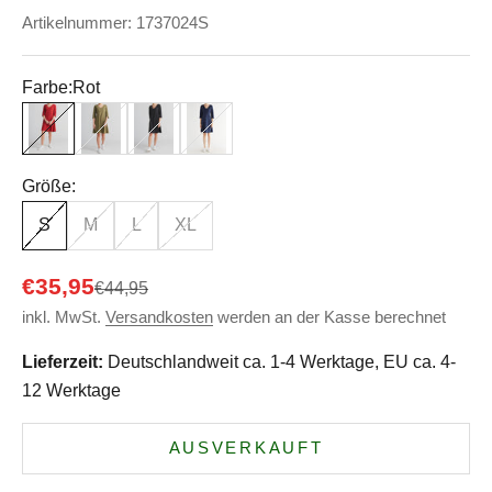
Artikelnummer: 1737024S
Farbe:
Rot
Rot
Olive
Schwarz
Admiralblau
Größe:
S
M
L
XL
Angebot
€35,95
Regulärer Preis
€44,95
inkl. MwSt.
Versandkosten
werden an der Kasse berechnet
Lieferzeit:
Deutschlandweit ca. 1-4 Werktage, EU ca. 4-
12 Werktage
AUSVERKAUFT