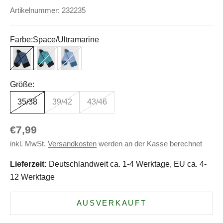
Artikelnummer: 232235
Farbe:
Space/Ultramarine
Space/Ultramarine
Space/Türkis
Space/Himmelblau
Größe:
35/38
39/42
43/46
Angebot
€7,99
inkl. MwSt.
Versandkosten
werden an der Kasse berechnet
Lieferzeit:
Deutschlandweit ca. 1-4 Werktage, EU ca. 4-
12 Werktage
AUSVERKAUFT