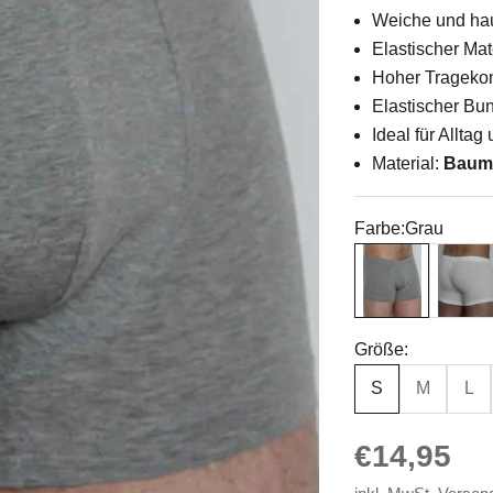
Weiche und hau
Elastischer Mat
Hoher Tragekom
Elastischer Bu
Ideal für Alltag
Material:
Baumw
Farbe:
Grau
Grau
Natur
Größe:
S
M
L
Angebot
€14,95