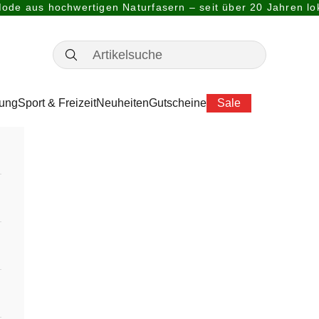
ode aus hochwertigen Naturfasern – seit über 20 Jahren lok
dung
Sport & Freizeit
Neuheiten
Gutscheine
Sale