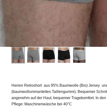
Herren Retroshort aus 95% Baumwolle (Bio) Jersey un
(baumwollummanteltes Taillengummi). Bequemer Schnitt,
angenehm auf der Haut, bequemer Tragekomfort. In den 
Pflege: Maschinenwäsche bei 40°C