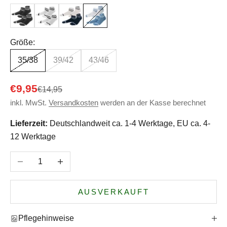
Black
White
Navy/White
Azure Blue/White
Größe:
35/38
39/42
43/46
Angebot
€9,95
Regulärer Preis
€14,95
inkl. MwSt.
Versandkosten
werden an der Kasse berechnet
Lieferzeit:
Deutschlandweit ca. 1-4 Werktage, EU ca. 4-
12 Werktage
Anzahl verringern
Anzahl erhöhen
AUSVERKAUFT
Pflegehinweise