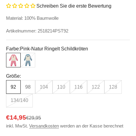
Schreiben Sie die erste Bewertung
Material: 100% Baumwolle
Artikelnummer: 2518214PST92
Farbe:
Pink-Natur Ringelt Schildkröten
Pink-Natur Ringelt Schildkröten
Ozeanblau-natur Ringelt Wal
Größe:
92
98
104
110
116
122
128
134/140
Angebot
€14,95
Regulärer Preis
€29,95
inkl. MwSt.
Versandkosten
werden an der Kasse berechnet