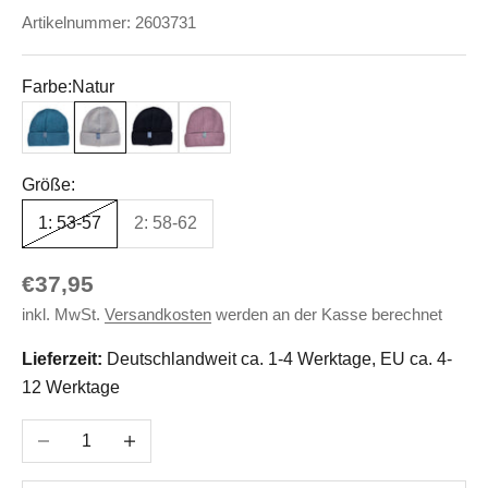
Artikelnummer: 2603731
Farbe:
Natur
Jeans
Natur
Anthrazit
Alt Rose
Größe:
1: 53-57
2: 58-62
Angebot
€37,95
inkl. MwSt.
Versandkosten
werden an der Kasse berechnet
Lieferzeit:
Deutschlandweit ca. 1-4 Werktage, EU ca. 4-
12 Werktage
Anzahl verringern
Anzahl erhöhen