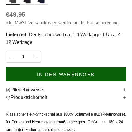
Angebot
€49,95
inkl. MwSt.
Versandkosten
werden an der Kasse berechnet
Lieferzeit:
Deutschlandweit ca. 1-4 Werktage, EU ca. 4-
12 Werktage
Anzahl verringern
Anzahl erhöhen
IN DEN WARENKORB
Pflegehinweise
Produktsicherheit
Klassischer Fein-Strickschal aus 100% Schurwolle (KBT-Merinowolle),
für Damen und Herren gleichermaßen geeignet.
Größe: ca. 180 x 24
cm.
In den Farben anthrazit und schwarz.