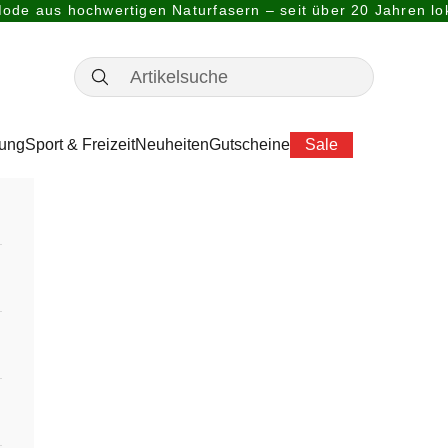
ode aus hochwertigen Naturfasern – seit über 20 Jahren lok
dung
Sport & Freizeit
Neuheiten
Gutscheine
Sale