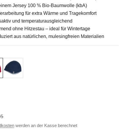
 feinem Jersey 100 % Bio-Baumwolle (kbA)
erarbeitung für extra Wärme und Tragekomfort
aktiv und temperaturausgleichend
nd ohne Hitzestau – ideal für Wintertage
uziert aus natürlichen, mulesingfreien Materialien
Marine
ärer Preis
95
dkosten
werden an der Kasse berechnet