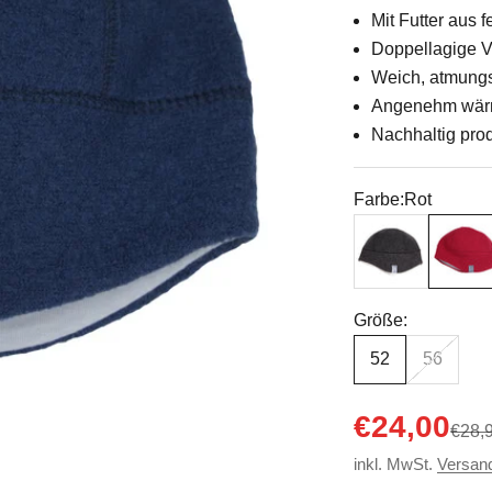
Mit Futter aus
Doppellagige V
Weich, atmungs
Angenehm wärme
Nachhaltig prod
Farbe:
Rot
Anthrazit
Rot
Größe:
52
56
Angebot
€24,00
Regul
€28,
inkl. MwSt.
Versan