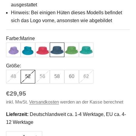
ausgestattet
Hinweis: Bei einigen Hüten dieses Modells befindet
sich das Logo vorne, ansonsten wie abgebildet
Farbe:
Marine
Mystical
Caribean Sea
Rot
Marine
Grün Tee
Green Slate
Größe:
48
52
56
58
60
62
Angebot
€29,95
inkl. MwSt.
Versandkosten
werden an der Kasse berechnet
Lieferzeit:
Deutschlandweit ca. 1-4 Werktage, EU ca. 4-
12 Werktage
Anzahl verringern
Anzahl erhöhen