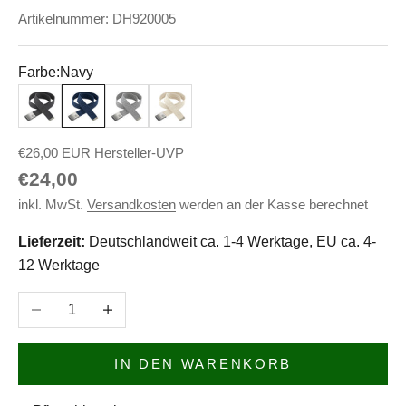
Artikelnummer: DH920005
Farbe:
Navy
Anthrazit
Navy
Rock
Natur
€26,00 EUR Hersteller-UVP
Angebot
€24,00
inkl. MwSt.
Versandkosten
werden an der Kasse berechnet
Lieferzeit:
Deutschlandweit ca. 1-4 Werktage, EU ca. 4-
12 Werktage
Anzahl verringern
Anzahl erhöhen
IN DEN WARENKORB