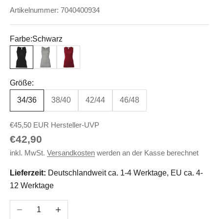
Artikelnummer: 7040400934
Farbe:
Schwarz
Schwarz
Hellgrau-Melange
Malve
Größe:
34/36
38/40
42/44
46/48
€45,50 EUR Hersteller-UVP
Angebot
€42,90
inkl. MwSt.
Versandkosten
werden an der Kasse berechnet
Lieferzeit:
Deutschlandweit ca. 1-4 Werktage, EU ca. 4-
12 Werktage
Anzahl verringern
Anzahl erhöhen