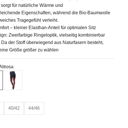
 sorgt für natürliche Wärme und
leichende Eigenschaften, während die Bio-Baumwolle
eiches Tragegefühl verleiht.
ort – kleiner Elasthan-Anteil für optimalen Sitz
n: Zweifarbige Ringeloptik, vielseitig kombinierbar
 Da der Stoff überwiegend aus Naturfasern besteht,
 eine Größe größer zu wählen
Altrosa
aumeliert
la-Altrosa
Schwarz-Rouge
40/42
44/46