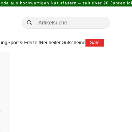
ode aus hochwertigen Naturfasern – seit über 20 Jahren lok
dung
Sport & Freizeit
Neuheiten
Gutscheine
Sale