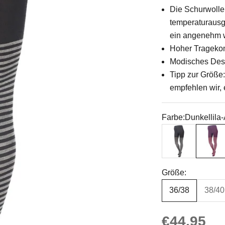
Die Schurwolle
temperaturausg
ein angenehm w
Hoher Tragekomf
Modisches Desig
Tipp zur Größe:
empfehlen wir,
Farbe:
Dunkellila-
Anthrazit-Naturgr
Dunkelli
Größe:
36/38
38/40
Angebot
€44,95