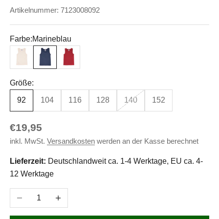
Artikelnummer: 7123008092
Farbe:
Marineblau
Natur
Marineblau
Rot
Größe:
92
104
116
128
140
152
Angebot
€19,95
inkl. MwSt.
Versandkosten
werden an der Kasse berechnet
Lieferzeit:
Deutschlandweit ca. 1-4 Werktage, EU ca. 4-
12 Werktage
Anzahl verringern
Anzahl erhöhen