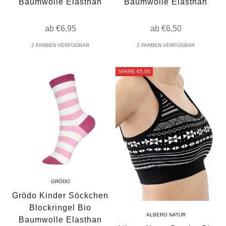
Baumwolle Elasthan
Baumwolle Elasthan
Angebot
Angebot
ab €6,95
ab €6,50
2 FARBEN VERFÜGBAR
2 FARBEN VERFÜGBAR
SPARE €5,00
GRÖDO
Grödo Kinder Söckchen
Blockringel Bio
ALBERO NATUR
Baumwolle Elasthan