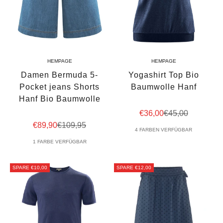
HEMPAGE
HEMPAGE
Damen Bermuda 5-
Yogashirt Top Bio
Pocket jeans Shorts
Baumwolle Hanf
Hanf Bio Baumwolle
Angebot
Regulärer Preis
€36,00
€45,00
Angebot
Regulärer Preis
€89,90
€109,95
4 FARBEN VERFÜGBAR
1 FARBE VERFÜGBAR
SPARE €10,00
SPARE €12,00