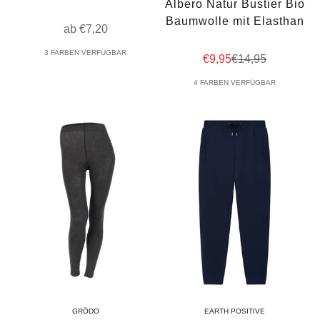
Albero Natur Bustier Bio
Baumwolle mit Elasthan
Angebot
ab €7,20
3 FARBEN VERFÜGBAR
Angebot
Regulärer Preis
€9,95
€14,95
4 FARBEN VERFÜGBAR
GRÖDO
EARTH POSITIVE