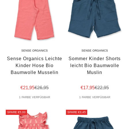
SENSE ORGANICS
SENSE ORGANICS
Sense Organics Leichte
Sommer Kinder Shorts
Kinder Hose Bio
leicht Bio Baumwolle
Baumwolle Musselin
Muslin
Angebot
Regulärer Preis
Angebot
Regulärer Preis
€21,95
€26,95
€17,95
€22,95
1 FARBE VERFÜGBAR
1 FARBE VERFÜGBAR
SPARE €5,00
SPARE €3,45