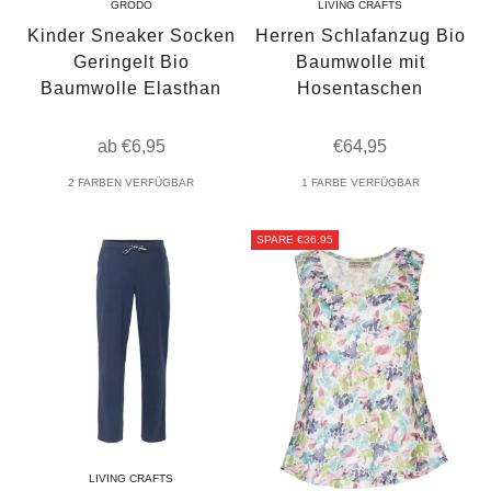
GRÖDO
LIVING CRAFTS
Kinder Sneaker Socken
Herren Schlafanzug Bio
Geringelt Bio
Baumwolle mit
Baumwolle Elasthan
Hosentaschen
Angebot
Angebot
ab €6,95
€64,95
2 FARBEN VERFÜGBAR
1 FARBE VERFÜGBAR
SPARE €36,95
LIVING CRAFTS