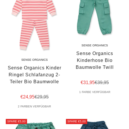
SENSE ORGANICS
Sense Organics
Kinderhose Bio
SENSE ORGANICS
Baumwolle Twill
Sense Organics Kinder
Ringel Schlafanzug 2-
Teiler Bio Baumwolle
Angebot
Regulärer Preis
€31,95
€39,95
1 FARBE VERFÜGBAR
Angebot
Regulärer Preis
€24,95
€29,95
2 FARBEN VERFÜGBAR
SPARE €5,00
SPARE €5,00