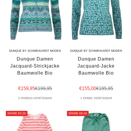
DUNQUE BY SCHWEIKARDT MODEN
DUNQUE BY SCHWEIKARDT MODEN
Dunque Damen
Dunque Damen
Jacquard-Strickjacke
Jacquard-Jacke
Baumwolle Bio
Baumwolle Bio
Angebot
Regulärer Preis
Angebot
Regulärer Preis
€159,95
€199,95
€155,00
€195,95
3 FARBEN VERFÜGBAR
1 FARBE VERFÜGBAR
SPARE €5,00
SPARE €8,00