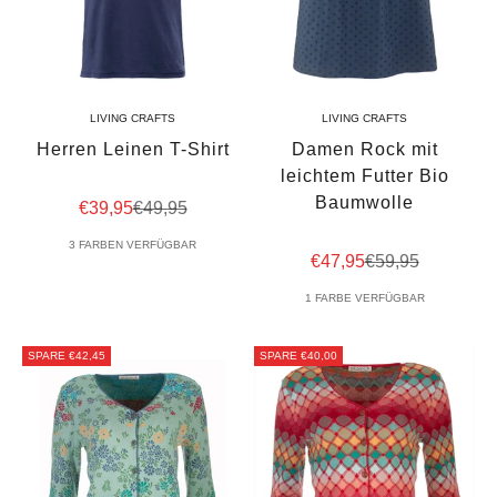
LIVING CRAFTS
LIVING CRAFTS
Herren Leinen T-Shirt
Damen Rock mit
leichtem Futter Bio
Baumwolle
Angebot
Regulärer Preis
€39,95
€49,95
3 FARBEN VERFÜGBAR
Angebot
Regulärer Preis
€47,95
€59,95
1 FARBE VERFÜGBAR
SPARE €42,45
SPARE €40,00