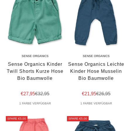
SENSE ORGANICS
SENSE ORGANICS
Sense Organics Kinder
Sense Organics Leichte
Twill Shorts Kurze Hose
Kinder Hose Musselin
Bio Baumwolle
Bio Baumwolle
Angebot
Regulärer Preis
Angebot
Regulärer Preis
€27,95
€32,95
€21,95
€26,95
1 FARBE VERFÜGBAR
1 FARBE VERFÜGBAR
SPARE €5,00
SPARE €5,00