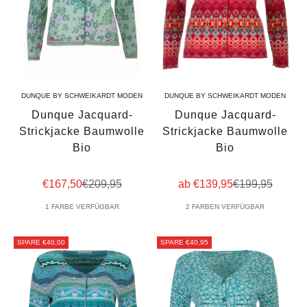
DUNQUE BY SCHWEIKARDT MODEN
DUNQUE BY SCHWEIKARDT MODEN
Dunque Jacquard-
Dunque Jacquard-
Strickjacke Baumwolle
Strickjacke Baumwolle
Bio
Bio
Angebot
Regulärer Preis
Angebot
Regulärer Prei
€167,50
€209,95
ab €139,95
€199,95
1 FARBE VERFÜGBAR
2 FARBEN VERFÜGBAR
SPARE €40,00
SPARE €40,95