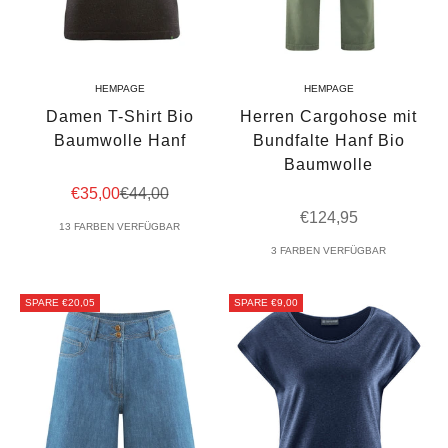
HEMPAGE
HEMPAGE
Damen T-Shirt Bio
Herren Cargohose mit
Baumwolle Hanf
Bundfalte Hanf Bio
Baumwolle
Angebot
Regulärer Preis
€35,00
€44,00
Angebot
€124,95
13 FARBEN VERFÜGBAR
3 FARBEN VERFÜGBAR
SPARE €20,05
SPARE €9,00