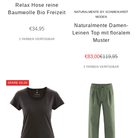
Relax Hose reine
Baumwolle Bio Freizeit
NATURALMENTE BY SCHWEIKARDT
MODEN
Naturalmente Damen-
Angebot
€34,95
Leinen Top mit floralem
2 FARBEN VERFÜGBAR
Muster
Angebot
Regulärer Preis
€83,00
€119,95
3 FARBEN VERFÜGBAR
SPARE €9,00