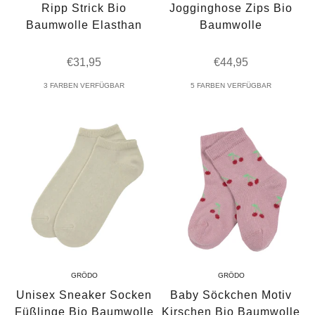
Ripp Strick Bio
Jogginghose Zips Bio
Baumwolle Elasthan
Baumwolle
Angebot
Angebot
€31,95
€44,95
3 FARBEN VERFÜGBAR
5 FARBEN VERFÜGBAR
GRÖDO
GRÖDO
Unisex Sneaker Socken
Baby Söckchen Motiv
Füßlinge Bio Baumwolle
Kirschen Bio Baumwolle