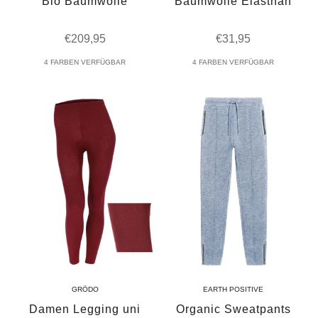
Bio Baumwolle
Baumwolle Elasthan
Angebot
Angebot
€209,95
€31,95
4 FARBEN VERFÜGBAR
4 FARBEN VERFÜGBAR
GRÖDO
EARTH POSITIVE
Damen Legging uni
Organic Sweatpants