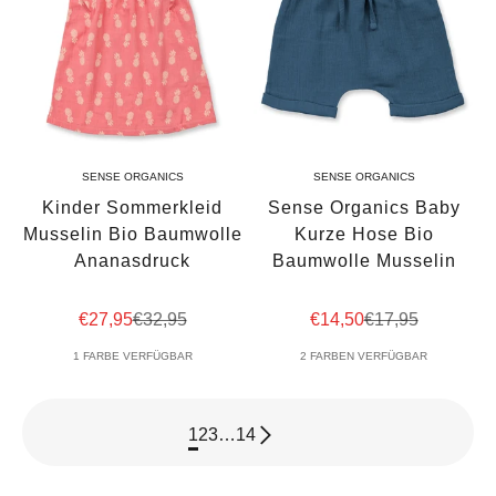
SENSE ORGANICS
SENSE ORGANICS
Kinder Sommerkleid
Sense Organics Baby
Musselin Bio Baumwolle
Kurze Hose Bio
Ananasdruck
Baumwolle Musselin
Angebot
Regulärer Preis
Angebot
Regulärer Preis
€27,95
€32,95
€14,50
€17,95
1 FARBE VERFÜGBAR
2 FARBEN VERFÜGBAR
1
2
3
…
14