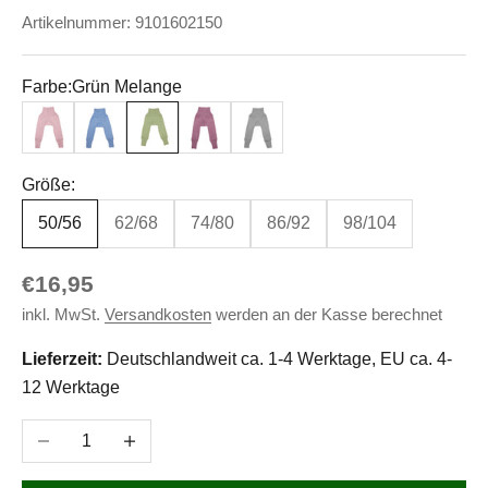
Artikelnummer: 9101602150
Farbe:
Grün Melange
Pink Meliert
Blau Meliert
Grün Melange
Weinrot Meliert
Grau Meliert
Größe:
50/56
62/68
74/80
86/92
98/104
Angebot
€16,95
inkl. MwSt.
Versandkosten
werden an der Kasse berechnet
Lieferzeit:
Deutschlandweit ca. 1-4 Werktage, EU ca. 4-
12 Werktage
Anzahl verringern
Anzahl erhöhen