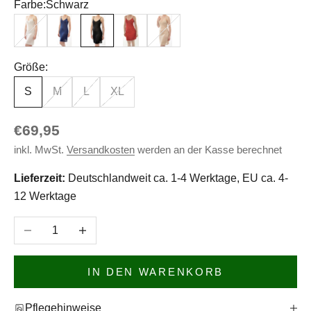
Farbe:
Schwarz
Weiß
Marineblau
Schwarz
Rubin
Nude
Größe:
S
M
L
XL
Angebot
€69,95
inkl. MwSt.
Versandkosten
werden an der Kasse berechnet
Lieferzeit:
Deutschlandweit ca. 1-4 Werktage, EU ca. 4-
12 Werktage
Anzahl verringern
Anzahl erhöhen
IN DEN WARENKORB
Pflegehinweise