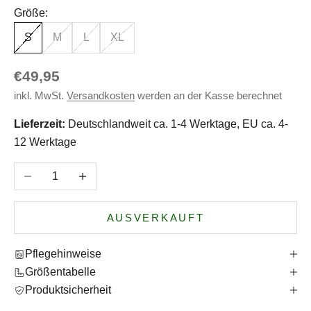
Größe:
S
M
L
XL
Angebot
€49,95
inkl. MwSt.
Versandkosten
werden an der Kasse berechnet
Lieferzeit:
Deutschlandweit ca. 1-4 Werktage, EU ca. 4-
12 Werktage
Anzahl verringern
Anzahl erhöhen
AUSVERKAUFT
Pflegehinweise
Größentabelle
Produktsicherheit